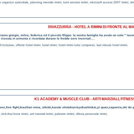
vio organico aziendale
,
planning mensile rimini
,
turni servizio rimini
,
microsoft access 2007 rimini
,
ri
RIVAZZURRA - HOTEL A RIMINI DI FRONTE AL MA
amo giorgio, milva, federica ed il piccolo filippo. la nostra famiglia ha avuto un solo " lavor
vissuta in armonia e ricordata durane le fredde sere invernali....
ll inclusive
,
offerte hotel rimini
,
hotel rimini
,
hotel rimini tutto compreso
,
last minute hotel rimini
,
K1 ACADEMY & MUSCLE CLUB - ARTI MARZIALI, FITNESS
boxe,free fight,brazilian mma, aikido,karate shotokan-kyokushinkai,yi quan,capoeira,oki do
,
kick-thai boxe rimini
,
arti marziali rimini
,
palestre rimiini
,
difesa personale rimini
,