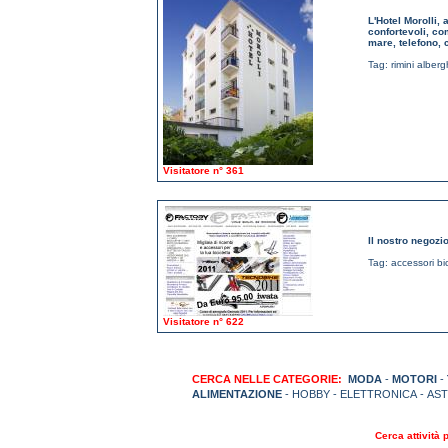
L'Hotel Morolli, 
confortevoli, co
mare, telefono, 
Tag:
rimini alberg
Visitatore n° 361
Il nostro negozio
Tag:
accessori bic
Visitatore n° 622
CERCA NELLE CATEGORIE:
MODA
-
MOTORI
-
ALIMENTAZIONE
- HOBBY - ELETTRONICA - AS
Cerca attività 