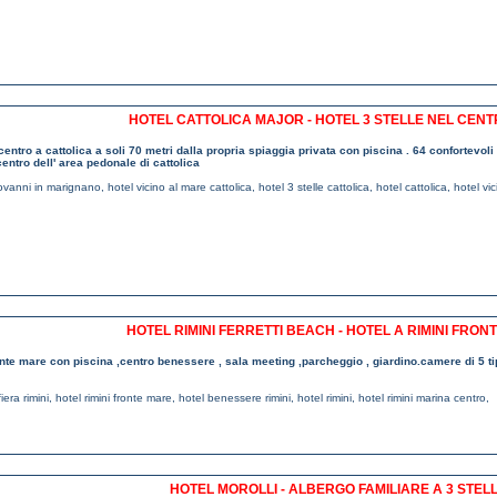
HOTEL CATTOLICA MAJOR - HOTEL 3 STELLE NEL CEN
n centro a cattolica a soli 70 metri dalla propria spiaggia privata con piscina . 64 confortevo
centro dell' area pedonale di cattolica
iovanni in marignano
,
hotel vicino al mare cattolica
,
hotel 3 stelle cattolica
,
hotel cattolica
,
hotel vi
HOTEL RIMINI FERRETTI BEACH - HOTEL A RIMINI FRON
ronte mare con piscina ,centro benessere , sala meeting ,parcheggio , giardino.camere di 5 t
iera rimini
,
hotel rimini fronte mare
,
hotel benessere rimini
,
hotel rimini
,
hotel rimini marina centro
,
HOTEL MOROLLI - ALBERGO FAMILIARE A 3 STELL