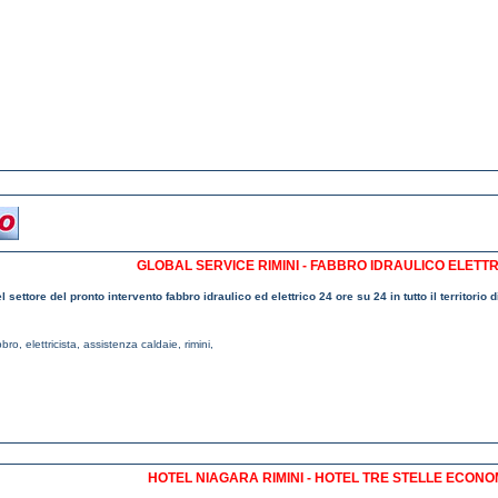
GLOBAL SERVICE RIMINI - FABBRO IDRAULICO ELETTRI
 settore del pronto intervento fabbro idraulico ed elettrico 24 ore su 24 in tutto il territorio 
bbro
,
elettricista
,
assistenza caldaie
,
rimini
,
HOTEL NIAGARA RIMINI - HOTEL TRE STELLE ECONOM