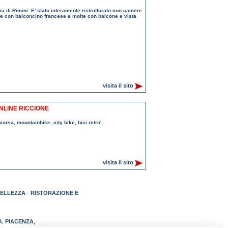
iera di Rimini. E' stato interamente ristrutturato con camere
rte con balconcino francese e molte con balcone e vista
visita il sito
ONLINE RICCIONE
corsa, mountainbike, city bike, bici retro'.
visita il sito
BELLEZZA
-
RISTORAZIONE E
A
PIACENZA
,
,