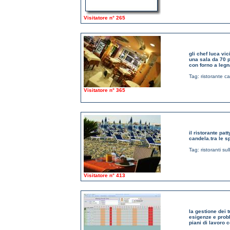
Visitatore n° 265
gli chef luca vi
una sala da 70 p
con forno a legn
Tag:
ristorante c
Visitatore n° 365
il ristorante pa
candela.tra le sp
Tag:
ristoranti su
Visitatore n° 413
la gestione dei 
esigenze e probl
piani di lavoro