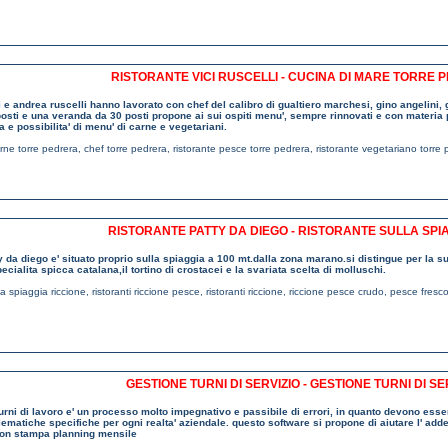
RISTORANTE VICI RUSCELLI - CUCINA DI MARE TORRE 
ci e andrea ruscelli hanno lavorato con chef del calibro di gualtiero marchesi, gino angelini
osti e una veranda da 30 posti propone ai sui ospiti menu', sempre rinnovati e con materia p
a e possibilita' di menu' di carne e vegetariani.
arne torre pedrera
,
chef torre pedrera
,
ristorante pesce torre pedrera
,
ristorante vegetariano torre
RISTORANTE PATTY DA DIEGO - RISTORANTE SULLA SPI
tty da diego e' situato proprio sulla spiaggia a 100 mt.dalla zona marano.si distingue per la su
ecialita spicca catalana,il tortino di crostacei e la svariata scelta di molluschi.
lla spiaggia riccione
,
ristoranti riccione pesce
,
ristoranti riccione
,
riccione pesce crudo
,
pesce fresco
GESTIONE TURNI DI SERVIZIO - GESTIONE TURNI DI SER
turni di lavoro e' un processo molto impegnativo e passibile di errori, in quanto devono esser
ematiche specifiche per ogni realta' aziendale. questo software si propone di aiutare l' adde
 con stampa planning mensile