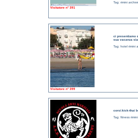
Tag:
rimini archi
Visitatore n° 391
ci presentiamo si
sua vacanza sia 
Tag:
hotel rimini a
Visitatore n° 399
corsi:kick-thai 
Tag:
fitness rimini