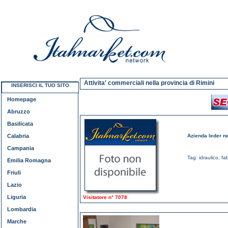
Attivita' commerciali nella provincia di Rimini
INSERISCI IL TUO SITO
Homepage
Abruzzo
Basilicata
Calabria
Azienda leder nel
Campania
Tag:
idraulico
,
fa
Emilia Romagna
Friuli
Lazio
Liguria
Visitatore n° 7078
Lombardia
Marche