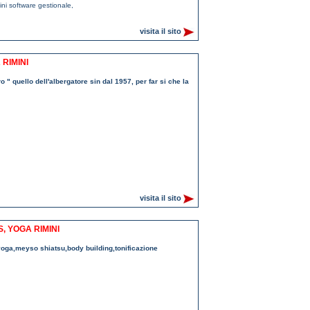
mini software gestionale
,
visita il sito
 RIMINI
o " quello dell'albergatore sin dal 1957, per far si che la
visita il sito
, YOGA RIMINI
 yoga,meyso shiatsu,body building,tonificazione