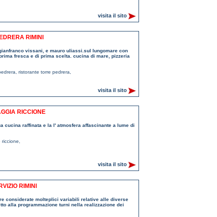
visita il sito
PEDRERA RIMINI
, gianfranco vissani, e mauro uliassi.sul lungomare con
rima fresca e di prima scelta. cucina di mare, pizzeria
 pedrera
,
ristorante torre pedrera
,
visita il sito
AGGIA RICCIONE
a cucina raffinata e la l' atmosfera affascinante a lume di
 riccione
,
visita il sito
VIZIO RIMINI
e considerate molteplici variabili relative alle diverse
tto alla programmazione turni nella realizzazione dei