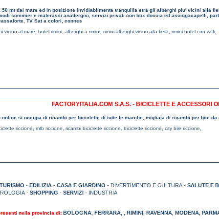
a 50 mt dal mare ed in posizione invidiabilmente tranquilla etra gli alberghi piu' vicini alla f
modi sommier e materassi anallergici, servizi privati con box doccia ed asciugacapelli, pa
cassaforte, TV Sat a colori, connes
hi vicino al mare
,
hotel rimini
,
alberghi a rimini
,
rimini alberghi vicino alla fiera
,
rimini hotel con wi-fi
,
FACTORYITALIA.COM S.A.S. - BICICLETTE E ACCESSORI 
 online si occupa di ricambi per biciclette di tutte le marche, migliaia di ricambi per bici da 
iclette riccione
,
mtb riccione
,
ricambi biciclette riccione
,
biciclette riccione
,
city bile riccione
,
TURISMO
-
EDILIZIA
-
CASA E GIARDINO
- DIVERTIMENTO E CULTURA -
SALUTE E 
TROLOGIA -
SHOPPING
-
SERVIZI
- INDUSTRIA
BOLOGNA
FERRARA
RIMINI
RAVENNA
MODENA
PARM
presenti nella provincia di:
,
,
,
,
,
,