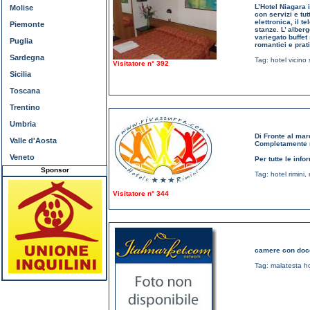
L’Hotel Niagara 
Molise
con servizi e tu
elettronica, il t
Piemonte
stanze. L’ alber
variegato buffet
Puglia
romantici e prat
Sardegna
Tag:
hotel vicino 
Visitatore n° 392
Sicilia
Toscana
Trentino
Umbria
Di Fronte al mar
Valle d'Aosta
Completamente ri
Veneto
Per tutte le info
Sponsor
Tag:
hotel rimini
,
Visitatore n° 344
camere con docci
Tag:
malatesta ho