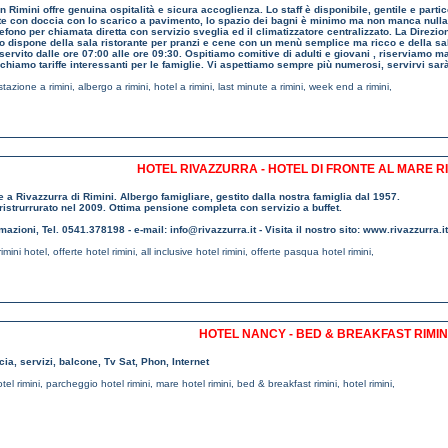
in Rimini offre genuina ospitalità e sicura accoglienza. Lo staff è disponibile, gentile e par
tte con doccia con lo scarico a pavimento, lo spazio dei bagni è minimo ma non manca nulla. Tr
elefono per chiamata diretta con servizio sveglia ed il climatizzatore centralizzato. La Direzi
go dispone della sala ristorante per pranzi e cene con un menù semplice ma ricco e della sal
 servito dalle ore 07:00 alle ore 09:30. Ospitiamo comitive di adulti e giovani , riserviamo ma
ichiamo tariffe interessanti per le famiglie. Vi aspettiamo sempre più numerosi, servirvi sarà
stazione a rimini
,
albergo a rimini
,
hotel a rimini
,
last minute a rimini
,
week end a rimini
,
HOTEL RIVAZZURRA - HOTEL DI FRONTE AL MARE RIM
e a Rivazzurra di Rimini. Albergo famigliare, gestito dalla nostra famiglia dal 1957.
strurrurato nel 2009. Ottima pensione completa con servizio a buffet.
rmazioni, Tel. 0541.378198 - e-mail: info@rivazzurra.it - Visita il nostro sito: www.rivazzurra.it
rimini hotel
,
offerte hotel rimini
,
all inclusive hotel rimini
,
offerte pasqua hotel rimini
,
HOTEL NANCY - BED & BREAKFAST RIMIN
a, servizi, balcone, Tv Sat, Phon, Internet
tel rimini
,
parcheggio hotel rimini
,
mare hotel rimini
,
bed & breakfast rimini
,
hotel rimini
,