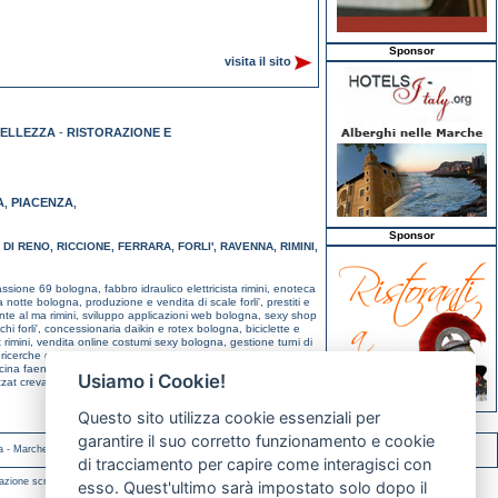
Sponsor
visita il sito
BELLEZZA
-
RISTORAZIONE E
A
PIACENZA
,
,
Sponsor
 DI RENO
,
RICCIONE
,
FERRARA
,
FORLI'
,
RAVENNA
,
RIMINI
,
assione 69 bologna,
fabbro idraulico elettricista rimini,
enoteca
a notte bologna,
produzione e vendita di scale forli',
prestiti e
onte al ma rimini,
sviluppo applicazioni web bologna,
sexy shop
hi forli',
concessionaria daikin e rotex bologna,
biciclette e
 rimini,
vendita online costumi sexy bologna,
gestione turni di
,
ricerche genealogiche bologna,
creazione siti web bologna,
cina faenza,
ristorante sulla spiaggia riccione,
b&b esclusivo,
Usiamo i Cookie!
zzat crevalcore,
Questo sito utilizza cookie essenziali per
garantire il suo corretto funzionamento e cookie
a
-
Marche
-
Molise
di tracciamento per capire come interagisci con
azione scritta.
esso. Quest'ultimo sarà impostato solo dopo il