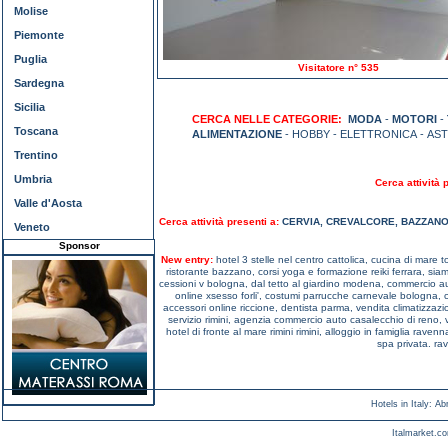
Molise
Piemonte
Puglia
Visitatore n° 535
Sardegna
Sicilia
CERCA NELLE CATEGORIE:
MODA
-
MOTORI
-
Toscana
ALIMENTAZIONE
- HOBBY - ELETTRONICA - AS
Trentino
Umbria
Cerca attività 
Valle d'Aosta
Cerca attività presenti a:
CERVIA
,
CREVALCORE
,
BAZZAN
Veneto
Sponsor
New entry:
hotel 3 stelle nel centro cattolica,
cucina di mare to
ristorante bazzano,
corsi yoga e formazione reiki ferrara,
siam
cessioni v bologna,
dal tetto al giardino modena,
commercio a
online xsesso forli',
costumi parrucche carnevale bologna,
accessori online riccione,
dentista parma,
vendita climatizzaz
servizio rimini,
agenzia commercio auto casalecchio di reno,
hotel di fronte al mare rimini rimini,
alloggio in famiglia ravenn
spa privata. r
Hotels in Italy
:
Ab
Italmarket.co