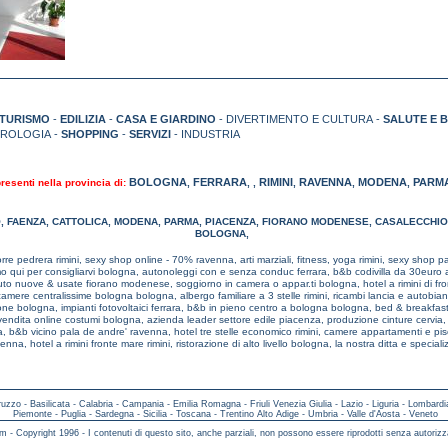
TURISMO
-
EDILIZIA
-
CASA E GIARDINO
- DIVERTIMENTO E CULTURA -
SALUTE E 
TROLOGIA -
SHOPPING
-
SERVIZI
- INDUSTRIA
BOLOGNA
FERRARA
RIMINI
RAVENNA
MODENA
PARM
presenti nella provincia di:
,
,
,
,
,
,
O
,
FAENZA
,
CATTOLICA
,
MODENA
,
PARMA
,
PIACENZA
,
FIORANO MODENESE
,
CASALECCHIO
BOLOGNA
,
rre pedrera rimini,
sexy shop online - 70% ravenna,
arti marziali, fitness, yoga rimini,
sexy shop p
o qui per consigliarvi bologna,
autonoleggi con e senza conduc ferrara,
b&b codivilla da 30euro 
uto nuove & usate fiorano modenese,
soggiorno in camera o appar.ti bologna,
hotel a rimini di fr
camere centralissime bologna bologna,
albergo familiare a 3 stelle rimini,
ricambi lancia e autobianc
ione bologna,
impianti fotovoltaici ferrara,
b&b in pieno centro a bologna bologna,
bed & breakfast
vendita online costumi bologna,
azienda leader settore edile piacenza,
produzione cinture cervia
a,
b&b vicino pala de andre' ravenna,
hotel tre stelle economico rimini,
camere appartamenti e pis
avenna,
hotel a rimini fronte mare rimini,
ristorazione di alto livello bologna,
la nostra ditta e speciali
ruzzo
-
Basilicata
-
Calabria
-
Campania
-
Emilia Romagna
-
Friuli Venezia Giulia
-
Lazio
-
Liguria
-
Lombardi
Piemonte
-
Puglia
-
Sardegna
-
Sicilia
-
Toscana
-
Trentino Alto Adige
-
Umbria
-
Valle d'Aosta
-
Veneto
m - Copyright 1996 - I contenuti di questo sito, anche parziali, non possono essere riprodotti senza autorizz