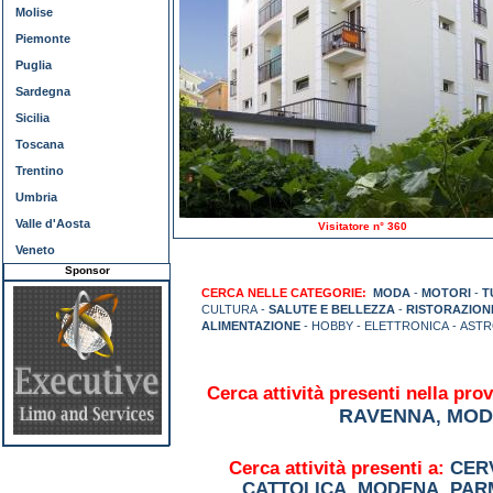
Molise
Piemonte
Puglia
Sardegna
Sicilia
Toscana
Trentino
Umbria
Valle d'Aosta
Visitatore n° 360
Veneto
Sponsor
CERCA NELLE CATEGORIE:
MODA
-
MOTORI
-
T
CULTURA -
SALUTE E BELLEZZA
-
RISTORAZION
ALIMENTAZIONE
- HOBBY - ELETTRONICA - AST
Cerca attività presenti nella prov
RAVENNA
MOD
,
Cerca attività presenti a:
CER
CATTOLICA
,
MODENA
,
PAR