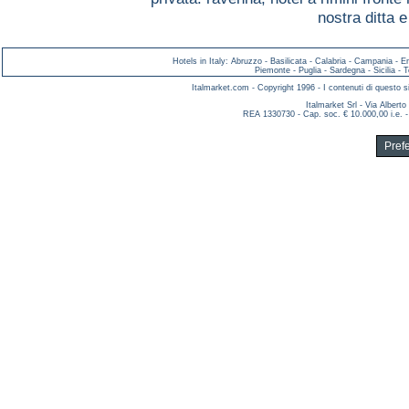
nostra ditta 
Hotels in Italy
:
Abruzzo
-
Basilicata
-
Calabria
-
Campania
-
E
Piemonte
-
Puglia
-
Sardegna
-
Sicilia
-
T
Italmarket.com - Copyright 1996 - I contenuti di questo si
Italmarket Srl - Via Albert
REA 1330730 - Cap. soc. € 10.000,00 i.e. -
Pref