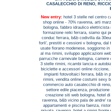
CASALECCHIO DI RENO
,
RICCI
New entry:
hotel 3 stelle nel centro c
shop online - 70% ravenna,
arti marz
bologna,
fabbro idraulico elettricista
formazione reiki ferrara,
siamo qui p
conduc ferrara,
b&b codivilla da 30eu
forli',
prestiti e cessioni v bologna,
dal 
usate fiorano modenese,
soggiorno in
al ma rimini,
sviluppo applicazioni we
parrucche carnevale bologna,
camere c
3 stelle rimini,
ricambi lancia e autobia
biciclette e accessori online riccione,
impianti fotovoltaici ferrara,
b&b in 
rimini,
vendita online costumi sexy 
commercio auto casalecchio di reno
settore edile piacenza,
produzione 
creazione siti web bologna,
hotel di
ravenna,
b&b vicino pala de andre' 
appartamenti e piscina faenza,
risto
privata. ravenna,
hotel a rimini fronte