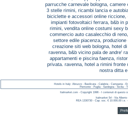
parrucche carnevale bologna,
camere c
3 stelle rimini,
ricambi lancia e autobia
biciclette e accessori online riccione,
impianti fotovoltaici ferrara,
b&b in 
rimini,
vendita online costumi sexy 
commercio auto casalecchio di reno
settore edile piacenza,
produzione 
creazione siti web bologna,
hotel di
ravenna,
b&b vicino pala de andre' 
appartamenti e piscina faenza,
risto
privata. ravenna,
hotel a rimini fronte
nostra ditta 
Hotels in Italy
:
Abruzzo
-
Basilicata
-
Calabria
-
Campania
-
E
Piemonte
-
Puglia
-
Sardegna
-
Sicilia
-
T
Italmarket.com - Copyright 1996 - I contenuti di questo si
Italmarket Srl - Via Albert
REA 1330730 - Cap. soc. € 10.000,00 i.e. -
Pref