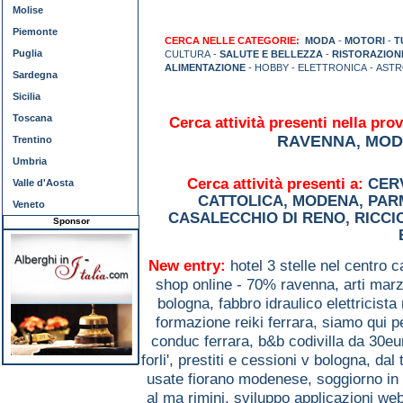
Molise
Piemonte
CERCA NELLE CATEGORIE:
MODA
-
MOTORI
-
T
Puglia
CULTURA -
SALUTE E BELLEZZA
-
RISTORAZION
ALIMENTAZIONE
- HOBBY - ELETTRONICA - AST
Sardegna
Sicilia
Toscana
Cerca attività presenti nella prov
RAVENNA
MOD
,
Trentino
Umbria
Cerca attività presenti a:
CER
Valle d'Aosta
CATTOLICA
,
MODENA
,
PAR
Veneto
CASALECCHIO DI RENO
,
RICCI
Sponsor
New entry:
hotel 3 stelle nel centro c
shop online - 70% ravenna,
arti marz
bologna,
fabbro idraulico elettricista
formazione reiki ferrara,
siamo qui p
conduc ferrara,
b&b codivilla da 30eu
forli',
prestiti e cessioni v bologna,
dal 
usate fiorano modenese,
soggiorno in
al ma rimini,
sviluppo applicazioni we