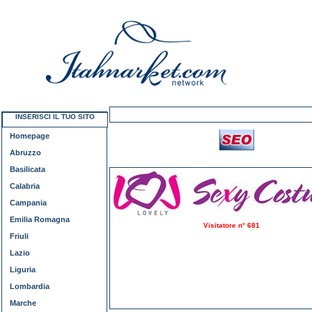
INSERISCI IL TUO SITO
Homepage
Abruzzo
Basilicata
Calabria
Campania
Emilia Romagna
Visitatore n° 681
Friuli
Lazio
Liguria
Lombardia
Marche