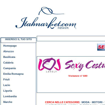
INSERISCI IL TUO SITO
Homepage
Abruzzo
Basilicata
Calabria
Campania
Emilia Romagna
Visitatore n° 680
Friuli
Lazio
Liguria
Lombardia
Marche
CERCA NELLE CATEGORIE:
MODA
-
MOTORI
-