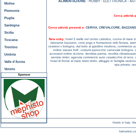
ALIMENTAZIONE
- HOBBY - ELETTRONICA - AS
Molise
Piemonte
Cerca attività 
Puglia
Sardegna
Cerca attività presenti a:
CERVIA
,
CREVALCORE
,
BAZZAN
Sicilia
New entry:
hotel 3 stelle nel centro cattolica,
cucina di mare to
Toscana
ristorante bazzano,
corsi yoga e formazione reiki ferrara,
siam
cessioni v bologna,
dal tetto al giardino modena,
commercio a
Trentino
online xsesso forli',
costumi parrucche carnevale bologna,
accessori online riccione,
dentista parma,
vendita climatizzaz
Umbria
servizio rimini,
agenzia commercio auto casalecchio di reno,
hotel di fronte al mare rimini rimini,
alloggio in famiglia ravenn
Valle d'Aosta
spa privata. r
Veneto
Sponsor
Hotels in Italy
:
Ab
Italmarket.co