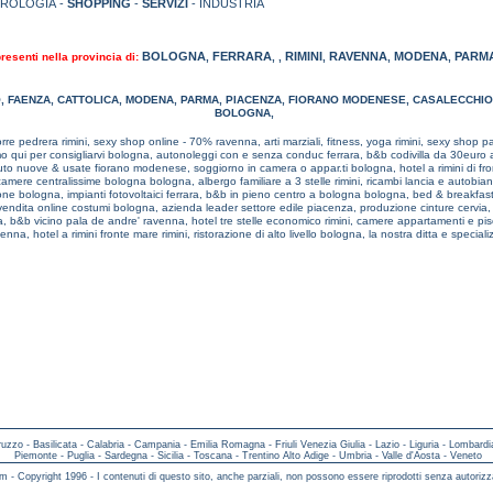
TROLOGIA -
SHOPPING
-
SERVIZI
- INDUSTRIA
BOLOGNA
FERRARA
RIMINI
RAVENNA
MODENA
PARM
presenti nella provincia di:
,
,
,
,
,
,
O
,
FAENZA
,
CATTOLICA
,
MODENA
,
PARMA
,
PIACENZA
,
FIORANO MODENESE
,
CASALECCHIO
BOLOGNA
,
rre pedrera rimini,
sexy shop online - 70% ravenna,
arti marziali, fitness, yoga rimini,
sexy shop p
o qui per consigliarvi bologna,
autonoleggi con e senza conduc ferrara,
b&b codivilla da 30euro 
uto nuove & usate fiorano modenese,
soggiorno in camera o appar.ti bologna,
hotel a rimini di fr
camere centralissime bologna bologna,
albergo familiare a 3 stelle rimini,
ricambi lancia e autobianc
ione bologna,
impianti fotovoltaici ferrara,
b&b in pieno centro a bologna bologna,
bed & breakfast
vendita online costumi bologna,
azienda leader settore edile piacenza,
produzione cinture cervia
a,
b&b vicino pala de andre' ravenna,
hotel tre stelle economico rimini,
camere appartamenti e pis
avenna,
hotel a rimini fronte mare rimini,
ristorazione di alto livello bologna,
la nostra ditta e speciali
ruzzo
-
Basilicata
-
Calabria
-
Campania
-
Emilia Romagna
-
Friuli Venezia Giulia
-
Lazio
-
Liguria
-
Lombardi
Piemonte
-
Puglia
-
Sardegna
-
Sicilia
-
Toscana
-
Trentino Alto Adige
-
Umbria
-
Valle d'Aosta
-
Veneto
m - Copyright 1996 - I contenuti di questo sito, anche parziali, non possono essere riprodotti senza autorizz