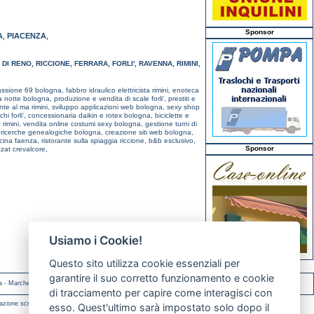
Sponsor
A
PIACENZA
,
,
 DI RENO
,
RICCIONE
,
FERRARA
,
FORLI'
,
RAVENNA
,
RIMINI
,
assione 69 bologna,
fabbro idraulico elettricista rimini,
enoteca
a notte bologna,
produzione e vendita di scale forli',
prestiti e
onte al ma rimini,
sviluppo applicazioni web bologna,
sexy shop
hi forli',
concessionaria daikin e rotex bologna,
biciclette e
 rimini,
vendita online costumi sexy bologna,
gestione turni di
,
ricerche genealogiche bologna,
creazione siti web bologna,
cina faenza,
ristorante sulla spiaggia riccione,
b&b esclusivo,
Sponsor
zzat crevalcore,
Usiamo i Cookie!
Questo sito utilizza cookie essenziali per
garantire il suo corretto funzionamento e cookie
a
-
Marche
-
Molise
di tracciamento per capire come interagisci con
azione scritta.
esso. Quest'ultimo sarà impostato solo dopo il