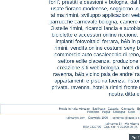
forli',
prestiti e cessioni v bologna,
dal 
usate fiorano modenese,
soggiorno in
al ma rimini,
sviluppo applicazioni we
parrucche carnevale bologna,
camere c
3 stelle rimini,
ricambi lancia e autobia
biciclette e accessori online riccione,
impianti fotovoltaici ferrara,
b&b in 
rimini,
vendita online costumi sexy 
commercio auto casalecchio di reno
settore edile piacenza,
produzione 
creazione siti web bologna,
hotel di
ravenna,
b&b vicino pala de andre' 
appartamenti e piscina faenza,
risto
privata. ravenna,
hotel a rimini fronte
nostra ditta 
Hotels in Italy
:
Abruzzo
-
Basilicata
-
Calabria
-
Campania
-
E
Piemonte
-
Puglia
-
Sardegna
-
Sicilia
-
T
Italmarket.com - Copyright 1996 - I contenuti di questo si
Italmarket Srl - Via Albert
REA 1330730 - Cap. soc. € 10.000,00 i.e. -
Pref