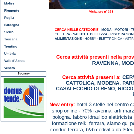
Molise
Piemonte
Visitatore n° 373
Puglia
Sardegna
CERCA NELLE CATEGORIE:
MODA
-
MOTORI
-
T
Sicilia
CULTURA -
SALUTE E BELLEZZA
-
RISTORAZION
ALIMENTAZIONE
- HOBBY - ELETTRONICA - AST
Toscana
Trentino
Umbria
Cerca attività presenti nella prov
Valle d'Aosta
RAVENNA
MOD
,
Veneto
Sponsor
Cerca attività presenti a:
CER
CATTOLICA
,
MODENA
,
PAR
CASALECCHIO DI RENO
,
RICCI
New entry:
hotel 3 stelle nel centro c
shop online - 70% ravenna,
arti marz
bologna,
fabbro idraulico elettricista
formazione reiki ferrara,
siamo qui p
conduc ferrara,
b&b codivilla da 30eu