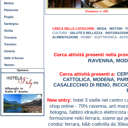
Molise
Piemonte
Visitatore n° 495
Puglia
Sardegna
CERCA NELLE CATEGORIE:
MODA
-
MOTORI
-
T
Sicilia
CULTURA -
SALUTE E BELLEZZA
-
RISTORAZION
ALIMENTAZIONE
- HOBBY - ELETTRONICA - AST
Toscana
Trentino
Umbria
Cerca attività presenti nella prov
Valle d'Aosta
RAVENNA
MOD
,
Veneto
Sponsor
Cerca attività presenti a:
CER
CATTOLICA
,
MODENA
,
PAR
CASALECCHIO DI RENO
,
RICCI
New entry:
hotel 3 stelle nel centro c
shop online - 70% ravenna,
arti marz
bologna,
fabbro idraulico elettricista
formazione reiki ferrara,
siamo qui p
conduc ferrara,
b&b codivilla da 30eu