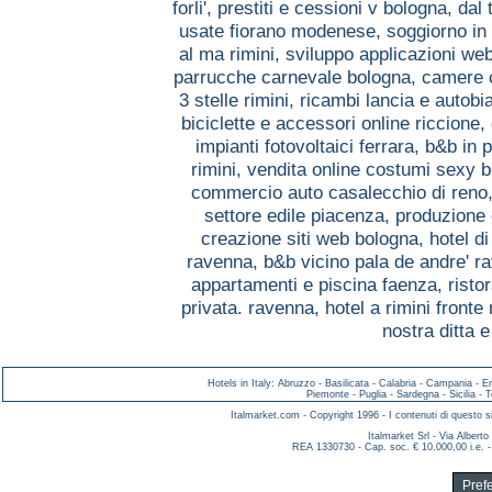
forli',
prestiti e cessioni v bologna,
dal 
usate fiorano modenese,
soggiorno in
al ma rimini,
sviluppo applicazioni we
parrucche carnevale bologna,
camere c
3 stelle rimini,
ricambi lancia e autobia
biciclette e accessori online riccione,
impianti fotovoltaici ferrara,
b&b in 
rimini,
vendita online costumi sexy 
commercio auto casalecchio di reno
settore edile piacenza,
produzione 
creazione siti web bologna,
hotel di
ravenna,
b&b vicino pala de andre' 
appartamenti e piscina faenza,
risto
privata. ravenna,
hotel a rimini fronte
nostra ditta 
Hotels in Italy
:
Abruzzo
-
Basilicata
-
Calabria
-
Campania
-
E
Piemonte
-
Puglia
-
Sardegna
-
Sicilia
-
T
Italmarket.com - Copyright 1996 - I contenuti di questo si
Italmarket Srl - Via Albert
REA 1330730 - Cap. soc. € 10.000,00 i.e. -
Pref